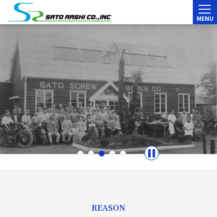
Skip
to
株式会社サトーラシ
content
START
STOP
REASON