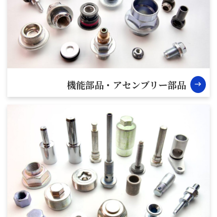
機能部品・
アセンブリー部品
east