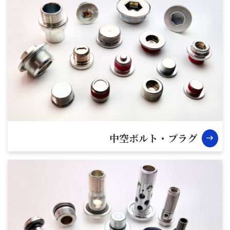
中空ボルト・プラグ
east