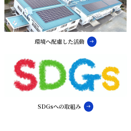
環境へ配慮した活動
east
SDGsへの取組み
east