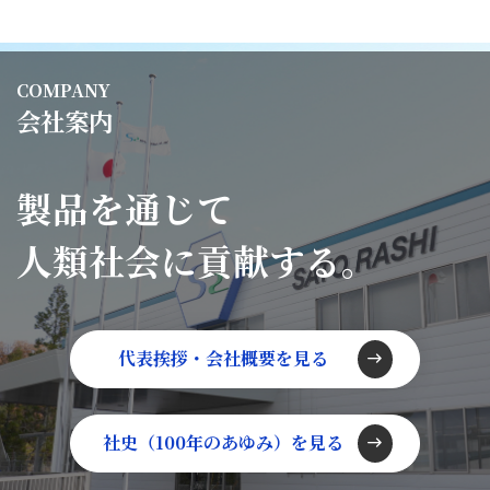
COMPANY
会社案内
製品を通じて
人類社会に貢献する。
代表挨拶・会社概要を見る
east
社史（100年のあゆみ）を見る
east