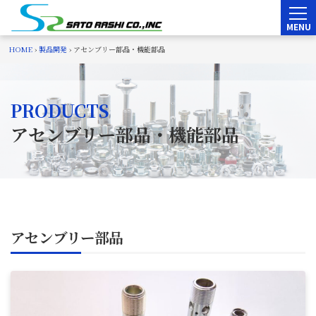
Skip
to
content
HOME
›
製品開発
›
アセンブリー部品・機能部品
PRODUCTS
アセンブリー部品・機能部品
アセンブリー部品