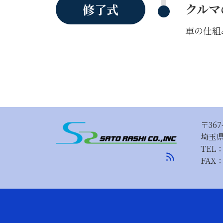
クルマ
修了式
車の仕組
〒367
埼玉県
TEL
rss_feed
FAX