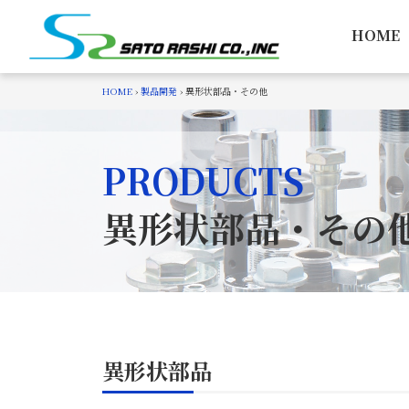
Skip
to
HOME
content
HOME
›
製品開発
›
異形状部品・その他
PRODUCTS
異形状部品・その
異形状部品