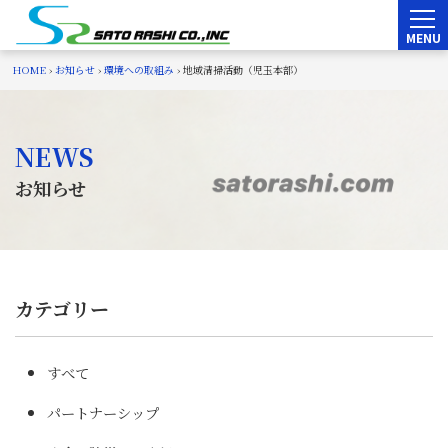
Skip
to
content
HOME
›
お知らせ
›
環境への取組み
›
地域清掃活動（児玉本部）
NEWS
お知らせ
カテゴリー
カテゴリー
すべて
パートナーシップ