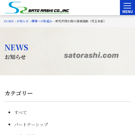
Skip
to
content
HOME
›
お知らせ
›
環境への取組み
›
美児沢用水路の清掃活動（児玉本部）
NEWS
お知らせ
カテゴリー
カテゴリー
すべて
パートナーシップ